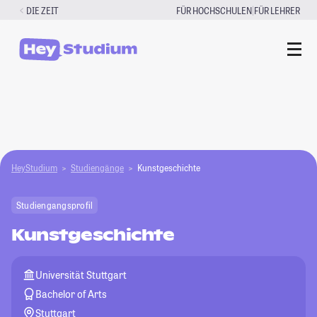
Zum
|
DIE ZEIT
FÜR HOCHSCHULEN
FÜR LEHRER
Inhalt
springen
HeyStudium
Studiengänge
Kunstgeschichte
Studiengangsprofil
Kunstgeschichte
Universität Stuttgart
Bachelor of Arts
Stuttgart