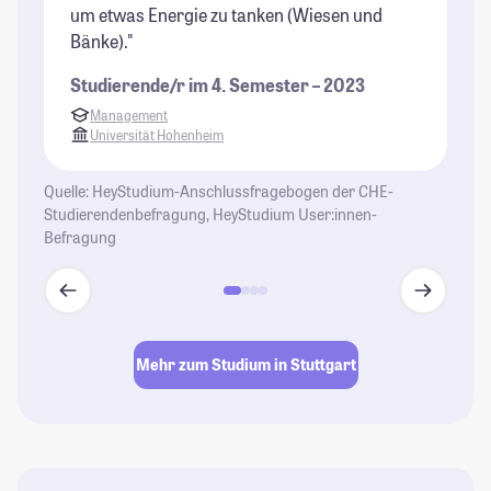
um etwas Energie zu tanken (Wiesen und
St
Bänke)."
Studierende/r im 4. Semester – 2023
Management
Universität Hohenheim
Quelle: HeyStudium-Anschlussfragebogen der CHE-
Studierendenbefragung, HeyStudium User:innen-
Befragung
Mehr zum Studium in Stuttgart