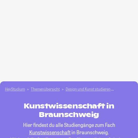
HeyStudium
Themenübersicht
Design und Kunst studieren
Kunstwissen
Kunstwissenschaft in
Braunschweig
Hier findest du alle Studiengänge zum Fach
Kunstwissenschaft
in Braunschweig.