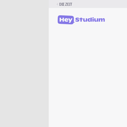
Zum
DIE ZEIT
Inhalt
springen