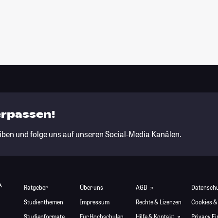
erpassen!
iben und folge uns auf unseren Social-Media Kanälen.
Ratgeber
Über uns
AGB
Datensch
Studienthemen
Impressum
Rechte & Lizenzen
Cookies &
Studienformate
Für Hochschulen
Hilfe & Kontakt
Privacy E