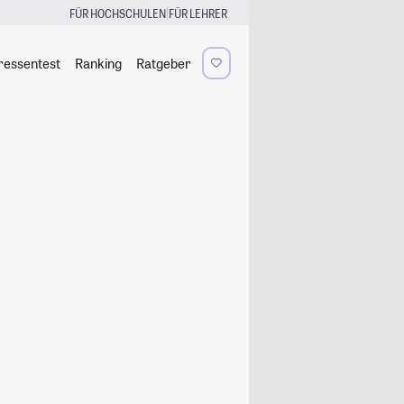
|
FÜR HOCHSCHULEN
FÜR LEHRER
ressentest
Ranking
Ratgeber