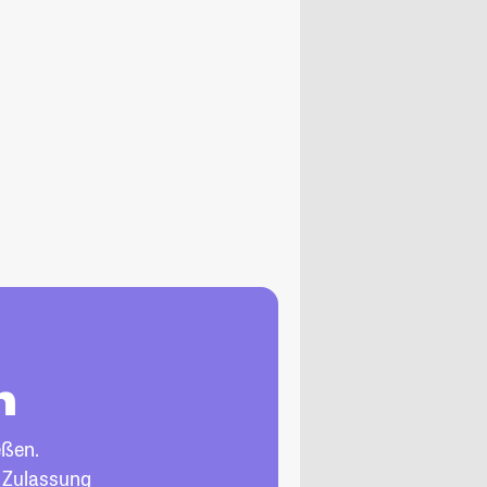
n
eßen.
, Zulassung