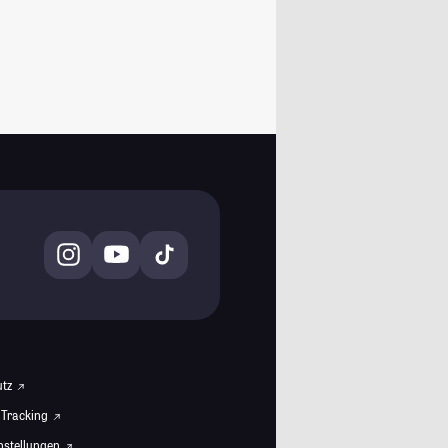
utz
 Tracking
instellungen