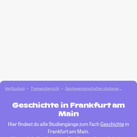
HeyStudium
Themenübersicht
Geisteswissenschaften studieren
Geschi
Geschichte in Frankfurt am
Main
Hier findest du alle Studiengänge zum Fach
Geschichte
in
Frankfurt am Main.