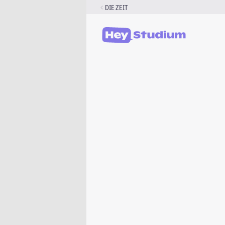
Zum
DIE ZEIT
Inhalt
springen