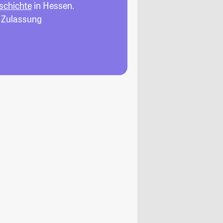
schichte
in Hessen.
, Zulassung