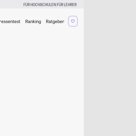
|
FÜR HOCHSCHULEN
FÜR LEHRER
ressentest
Ranking
Ratgeber