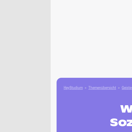
HeyStudium
Themenübersicht
Geiste
W
Soz