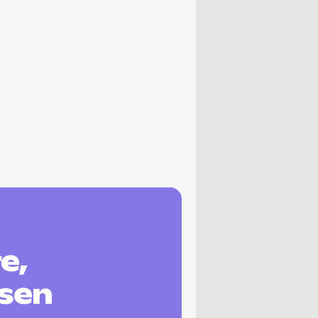
e,
ssen