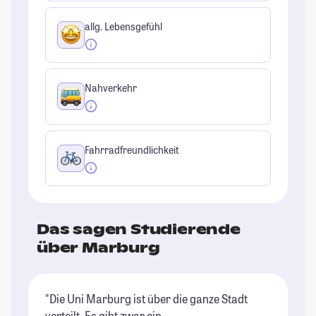
allg. Lebensgefühl
Nahverkehr
Fahrradfreundlichkeit
Das sagen Studierende
über Marburg
"Die Uni Marburg ist über die ganze Stadt
"D
verteilt. Es gibt zwar ein
bz