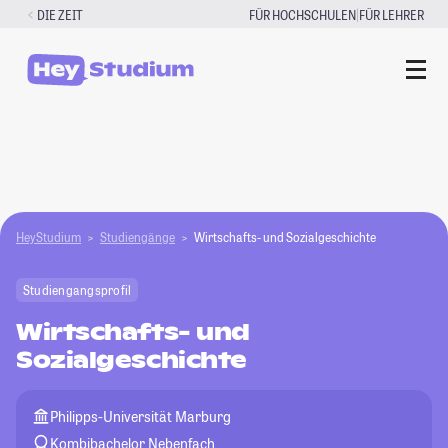
Zum
|
DIE ZEIT
FÜR HOCHSCHULEN
FÜR LEHRER
Inhalt
springen
HeyStudium
Studiengänge
Wirtschafts- und Sozialgeschichte
Studiengangsprofil
Wirtschafts- und
Sozialgeschichte
Philipps-Universität Marburg
Kombibachelor Nebenfach