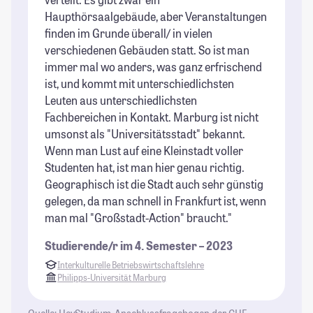
Haupthörsaalgebäude, aber Veranstaltungen
St
finden im Grunde überall/ in vielen
St
verschiedenen Gebäuden statt. So ist man
immer mal wo anders, was ganz erfrischend
ist, und kommt mit unterschiedlichsten
Leuten aus unterschiedlichsten
Fachbereichen in Kontakt. Marburg ist nicht
umsonst als "Universitätsstadt" bekannt.
Wenn man Lust auf eine Kleinstadt voller
Studenten hat, ist man hier genau richtig.
Geographisch ist die Stadt auch sehr günstig
gelegen, da man schnell in Frankfurt ist, wenn
man mal "Großstadt-Action" braucht."
Studierende/r im 4. Semester – 2023
Interkulturelle Betriebswirtschaftslehre
Philipps-Universität Marburg