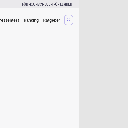
|
FÜR HOCHSCHULEN
FÜR LEHRER
ressentest
Ranking
Ratgeber