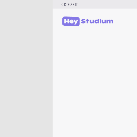
Zum
DIE ZEIT
Inhalt
springen