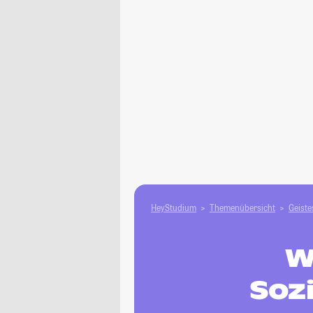
HeyStudium
Themenübersicht
Geiste
W
Soz