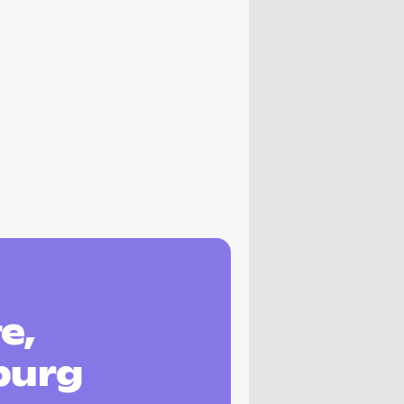
e,
burg