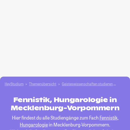
HeyStudium
Themenübersicht
Geisteswissenschaften studieren
Fennist
Fennistik, Hungarologie in
Mecklenburg-Vorpommern
Hier findest du alle Studiengänge zum Fach
Fennistik,
Hungarologie
in Mecklenburg-Vorpommern.