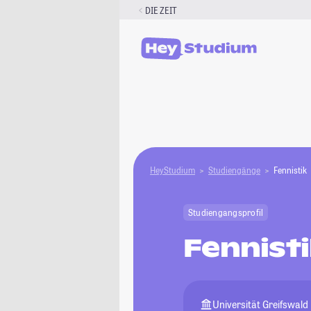
Zum
DIE ZEIT
Inhalt
springen
HeyStudium
Studiengänge
Fennistik
Studiengangsprofil
Fennist
Universität Greifswald