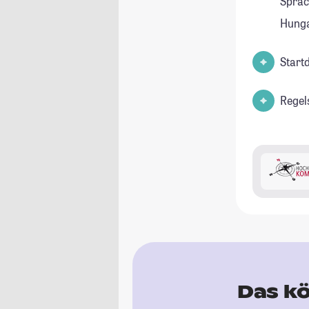
Sprac
Hunga
Start
Regel
Das kö