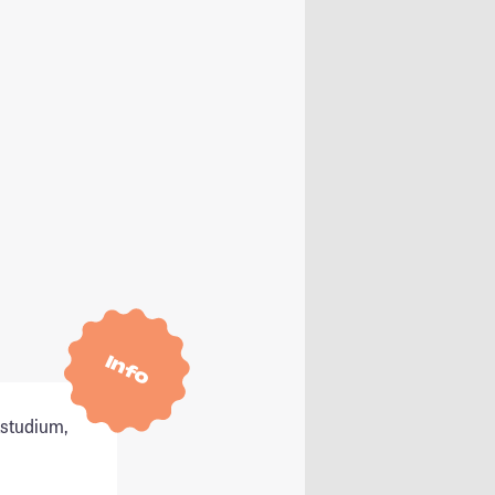
Info
tstudium,