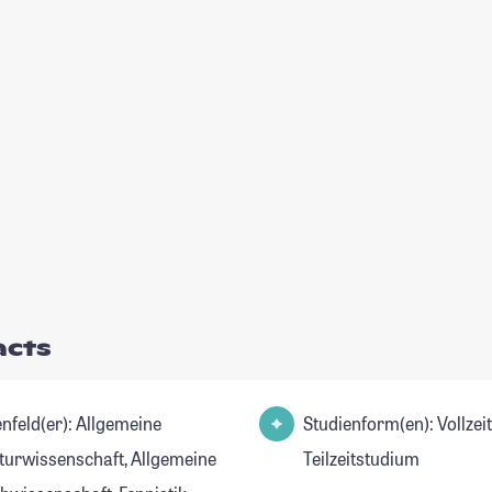
acts
d(er): Allgemeine
Studienform(en): Vollzei
aturwissenschaft, Allgemeine
Teilzeitstudium