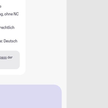
e
g, ohne NC
rechtlich
e: Deutsch
pass
der