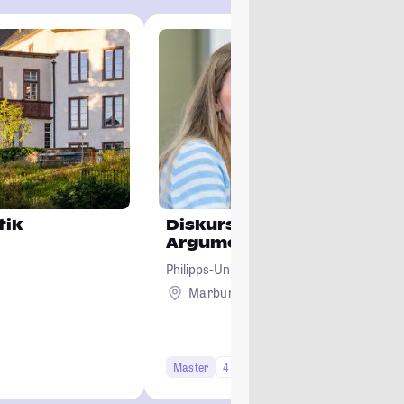
tik
Diskurs – Rhetorik –
Argumentation
Philipps-Universität Marburg
Marburg
Master
4 Semester