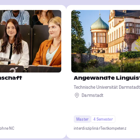
nschaft
Angewandte Linguis
Technische Universität Darmstadt
Darmstadt
Master
4 Semester
 ohne NC
interdisziplinär
Textkompetenz