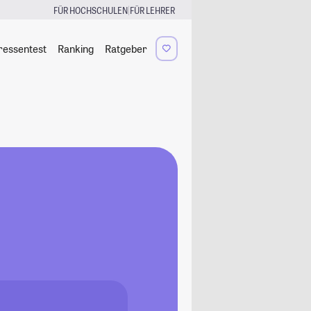
|
FÜR HOCHSCHULEN
FÜR LEHRER
ressentest
Ranking
Ratgeber