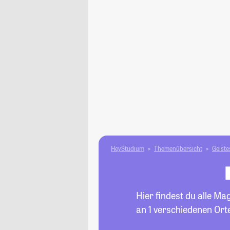
HeyStudium
Themenübersicht
Geiste
Hier findest du alle M
an 1 verschiedenen Orte