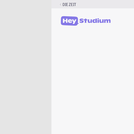
Zum
DIE ZEIT
Inhalt
springen