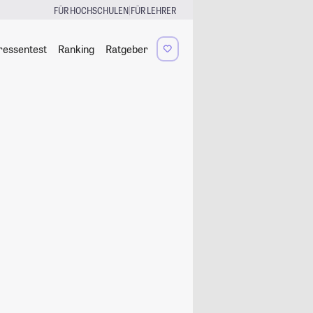
|
FÜR HOCHSCHULEN
FÜR LEHRER
ressentest
Ranking
Ratgeber