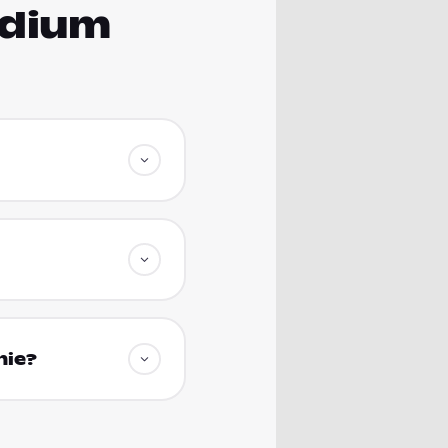
udium
hie?