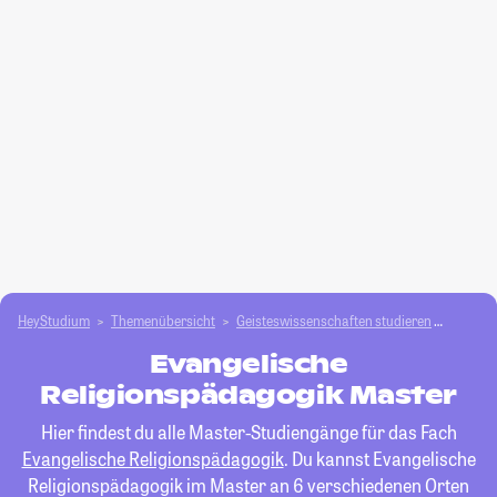
HeyStudium
Themenübersicht
Geisteswissenschaften studieren
Evange
Evangelische
Religionspädagogik Master
Hier findest du alle Master-Studiengänge für das Fach
Evangelische Religionspädagogik
. Du kannst Evangelische
Religionspädagogik im Master an 6 verschiedenen Orten