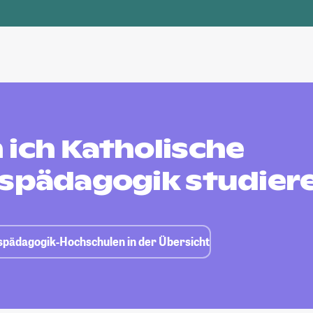
 ich Katholische
nspädagogik studier
nspädagogik-Hochschulen in der Übersicht