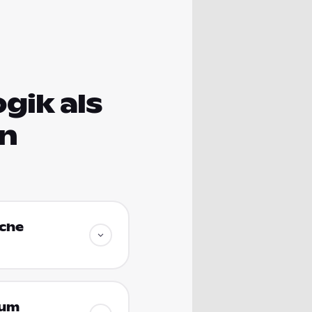
gik als
en
sche
ium