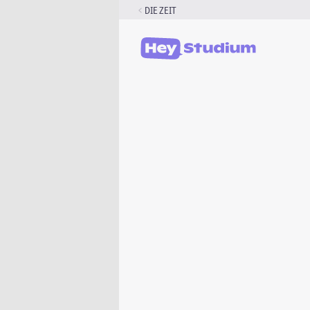
Zum
DIE ZEIT
Inhalt
springen