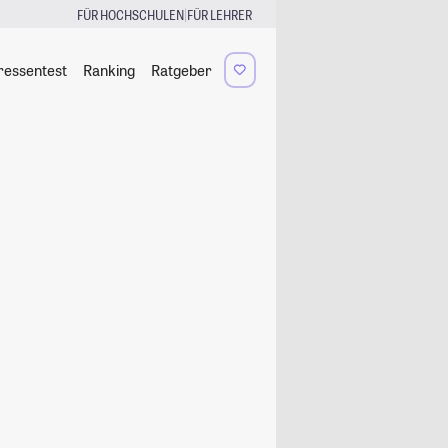
|
FÜR HOCHSCHULEN
FÜR LEHRER
ressentest
Ranking
Ratgeber