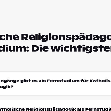
che Religionspädago
dium: Die wichtigst
engänge gibt es als Fernstudium für Katholi
ogik?
tholische Religionspädagogik als Fernstud