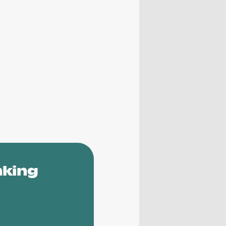
nking