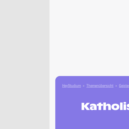
HeyStudium
Themenübersicht
Geiste
Katholi