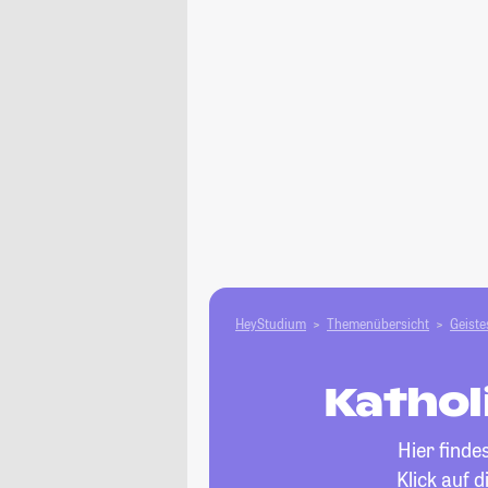
HeyStudium
Themenübersicht
Geiste
Kathol
Hier finde
Klick auf 