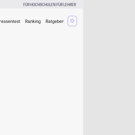
|
FÜR HOCHSCHULEN
FÜR LEHRER
ressentest
Ranking
Ratgeber