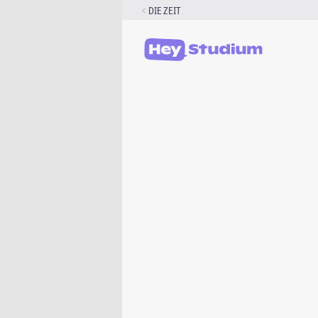
Zum
DIE ZEIT
Inhalt
springen