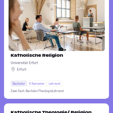
Katholische Religion
Universität Erfurt
Erfurt
Bachelor
6 Semester
Lehramt
Zwei-Fach-Bachelor
Theologie
Lehramt
Katholische Theologie/ Religion