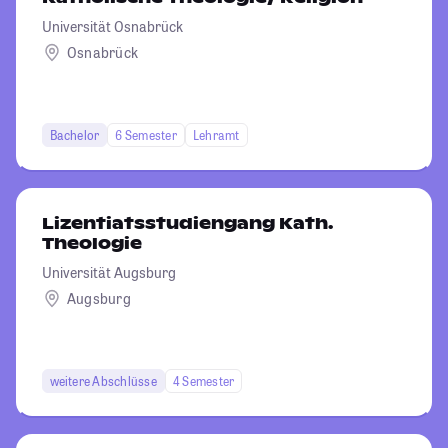
Universität Osnabrück
Osnabrück
Bachelor
6 Semester
Lehramt
Lizentiatsstudiengang Kath.
Theologie
Universität Augsburg
Augsburg
weitere Abschlüsse
4 Semester