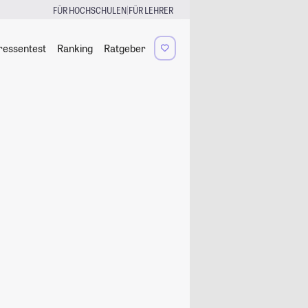
|
FÜR HOCHSCHULEN
FÜR LEHRER
ressentest
Ranking
Ratgeber