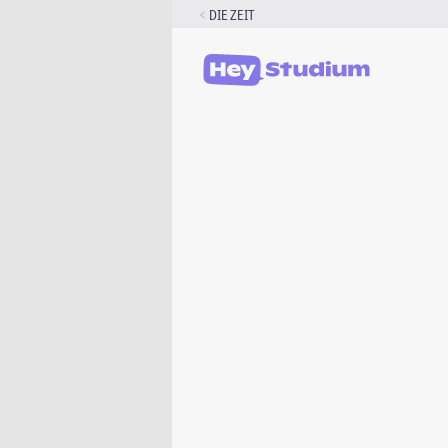
Zum
DIE ZEIT
Inhalt
springen