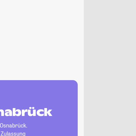
snabrück
 Osnabrück.
, Zulassung