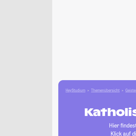
HeyStudium
Themenübersicht
Geiste
Katholi
Hier finde
Klick auf 