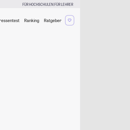
|
FÜR HOCHSCHULEN
FÜR LEHRER
ressentest
Ranking
Ratgeber