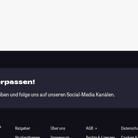
erpassen!
iben und folge uns auf unseren Social-Media Kanälen.
Ratgeber
Über uns
AGB
Datensch
Studienthemen
Impressum
Rechte & Lizenzen
Cookies &