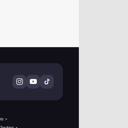
utz
 Tracking