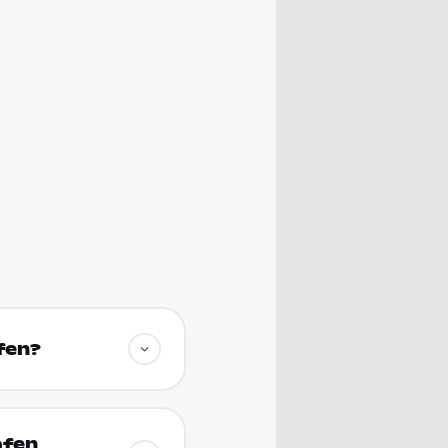
fen?
afen