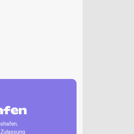
afen
hshafen.
, Zulassung