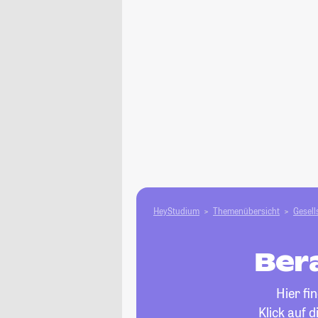
HeyStudium
Themenübersicht
Gesell
Ber
Hier fi
Klick auf 