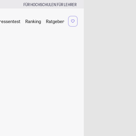
|
FÜR HOCHSCHULEN
FÜR LEHRER
ressentest
Ranking
Ratgeber