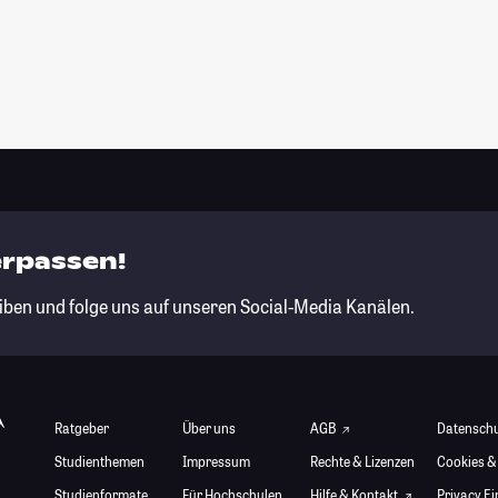
erpassen!
iben und folge uns auf unseren Social-Media Kanälen.
Ratgeber
Über uns
AGB
Datensch
Studienthemen
Impressum
Rechte & Lizenzen
Cookies &
Studienformate
Für Hochschulen
Hilfe & Kontakt
Privacy E