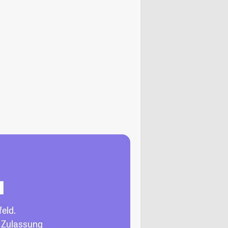
d
feld.
, Zulassung