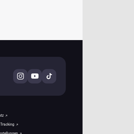
utz
 Tracking
instellungen