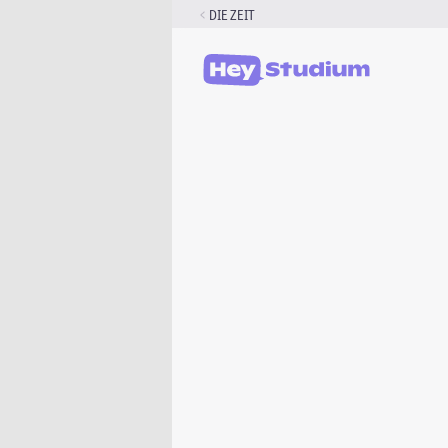
Zum
DIE ZEIT
Inhalt
springen