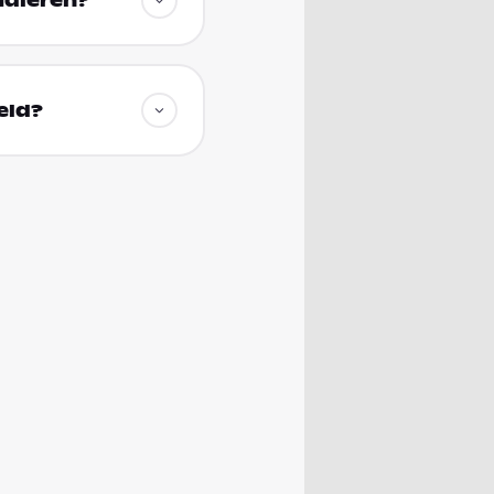
udieren?
eld?