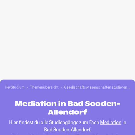
HeyStudium
Themenübersicht
Gesellschafts­­wissenschaften studieren
M
Mediation in Bad Sooden-
Allendorf
Hier findest du alle Studiengänge zum Fach
Mediation
in
Bad Sooden-Allendorf.