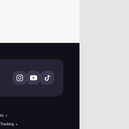
utz
 Tracking