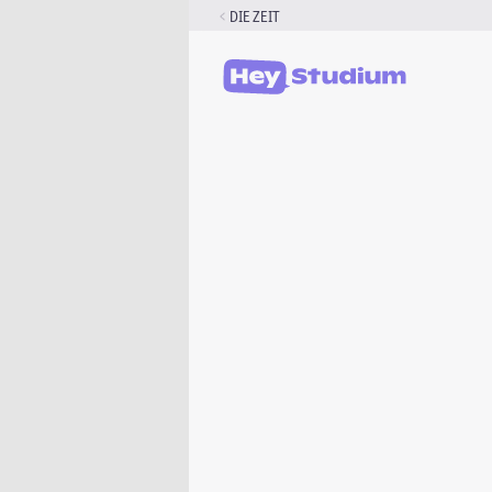
Zum
DIE ZEIT
Inhalt
springen