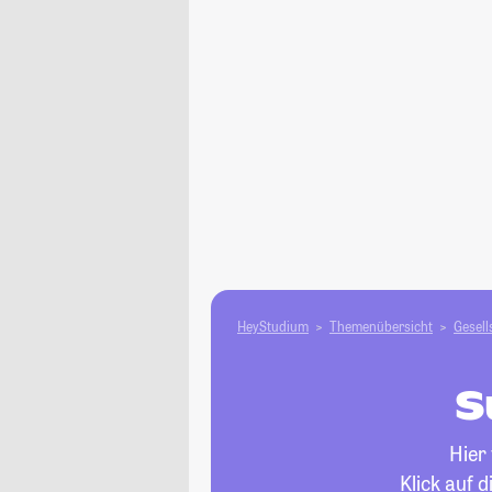
HeyStudium
Themenübersicht
Gesell
S
Hier
Klick auf 