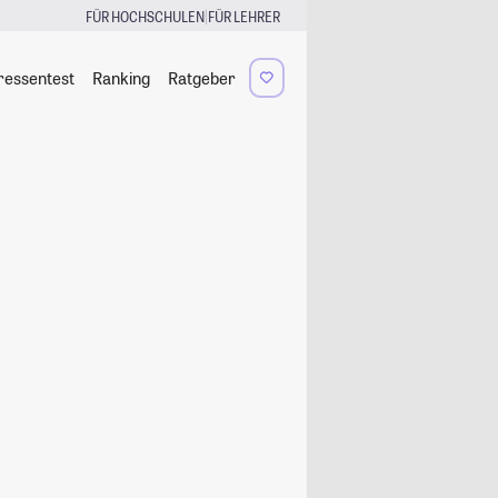
|
FÜR HOCHSCHULEN
FÜR LEHRER
ressentest
Ranking
Ratgeber