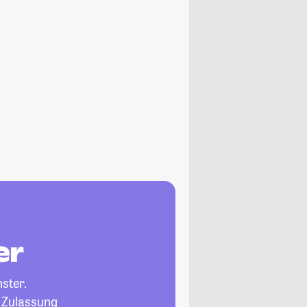
er
ster.
, Zulassung