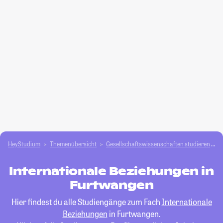
HeyStudium
Themenübersicht
Gesellschafts­­wissenschaften studieren
I
Internationale Beziehungen in
Furtwangen
Hier findest du alle Studiengänge zum Fach
Internationale
Beziehungen
in Furtwangen.