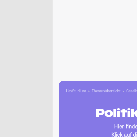
HeyStudium
Themenübersicht
Gesell
Politi
Hier find
Klick auf 