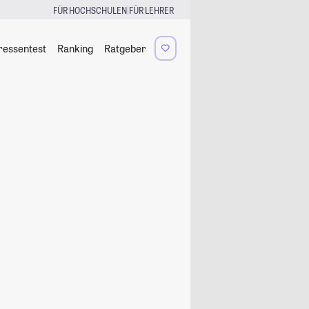
|
FÜR HOCHSCHULEN
FÜR LEHRER
ressentest
Ranking
Ratgeber