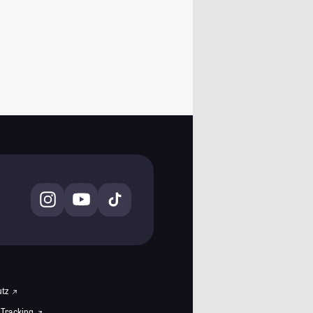
utz
 Tracking