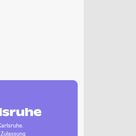
rlsruhe
Karlsruhe.
, Zulassung