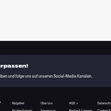
erpassen!
iben und folge uns auf unseren Social-Media Kanälen.
Ratgeber
Über uns
AGB
Datensch
Studienthemen
Impressum
Rechte & Lizenzen
Cookies &