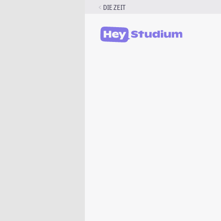
Zum
DIE ZEIT
Inhalt
springen