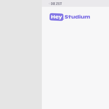
Zum
DIE ZEIT
Inhalt
springen