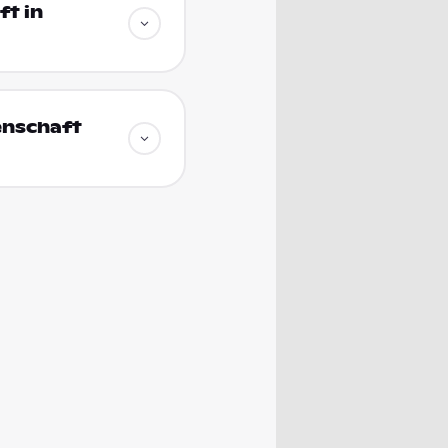
t in
enschaft