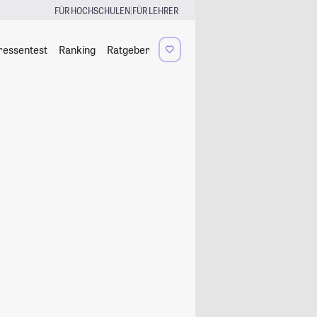
|
FÜR HOCHSCHULEN
FÜR LEHRER
ressentest
Ranking
Ratgeber