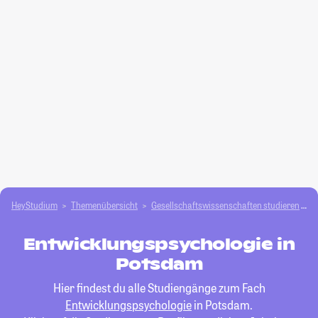
HeyStudium
Themenübersicht
Gesellschafts­­wissenschaften studieren
E
Entwicklungspsychologie in
Potsdam
Hier findest du alle Studiengänge zum Fach
Entwicklungspsychologie
in Potsdam.