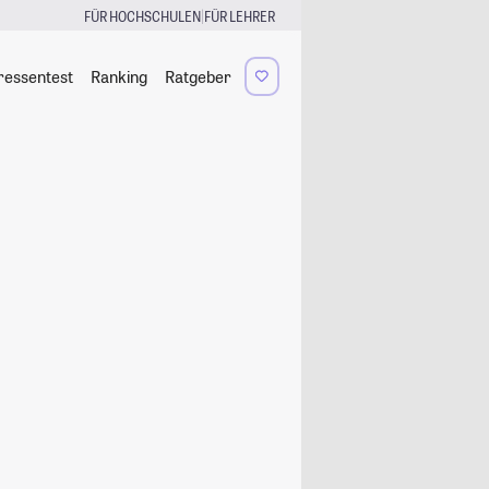
|
FÜR HOCHSCHULEN
FÜR LEHRER
ressentest
Ranking
Ratgeber