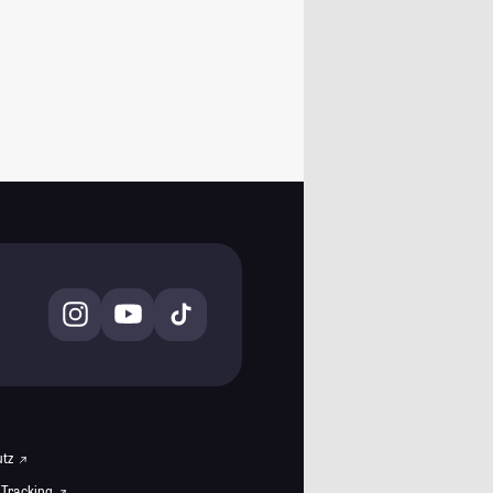
utz
 Tracking