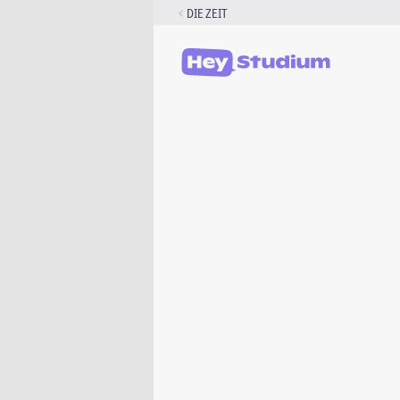
Zum
DIE ZEIT
Inhalt
springen