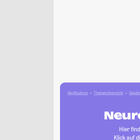
HeyStudium
Themenübersicht
Gesell
Neur
Hier fin
Klick auf 