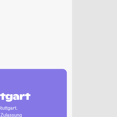
tgart
tuttgart.
, Zulassung