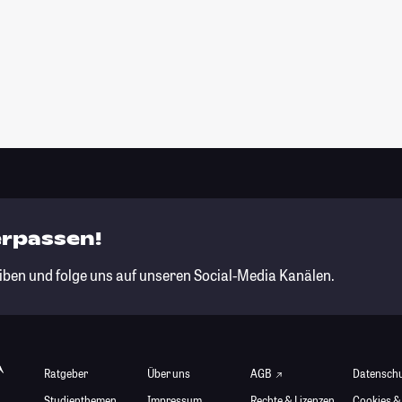
erpassen!
iben und folge uns auf unseren Social-Media Kanälen.
Ratgeber
Über uns
AGB
Datensch
Studienthemen
Impressum
Rechte & Lizenzen
Cookies &