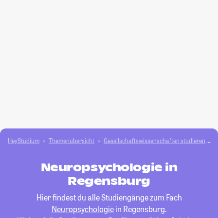
HeyStudium
Themenübersicht
Gesellschafts­­wissenschaften studieren
N
Neuropsychologie in
Regensburg
Hier findest du alle Studiengänge zum Fach
Neuropsychologie
in Regensburg.