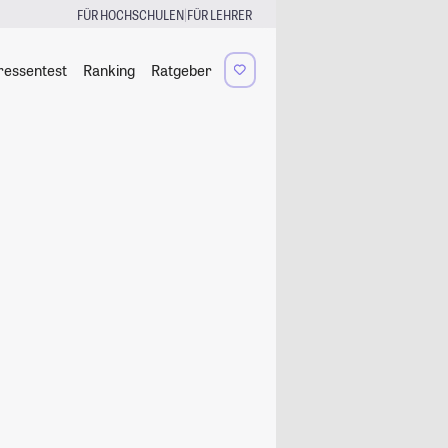
|
FÜR HOCHSCHULEN
FÜR LEHRER
ressentest
Ranking
Ratgeber