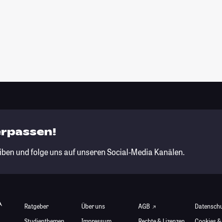
erpassen!
iben und folge uns auf unseren Social-Media Kanälen.
Ratgeber
Über uns
AGB
Datensch
Studienthemen
Impressum
Rechte & Lizenzen
Cookies &