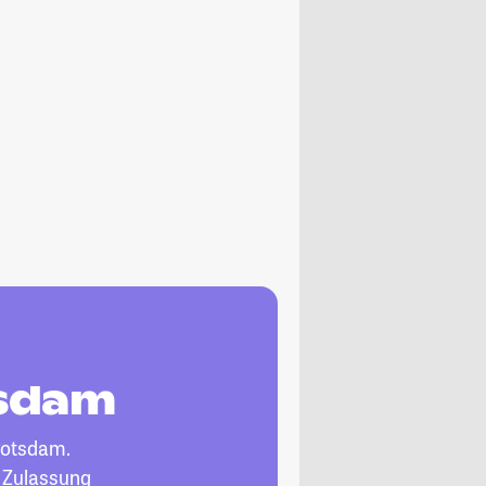
tsdam
Potsdam.
, Zulassung