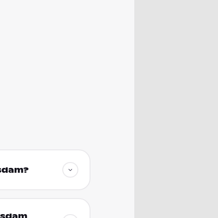
tsdam?
otsdam