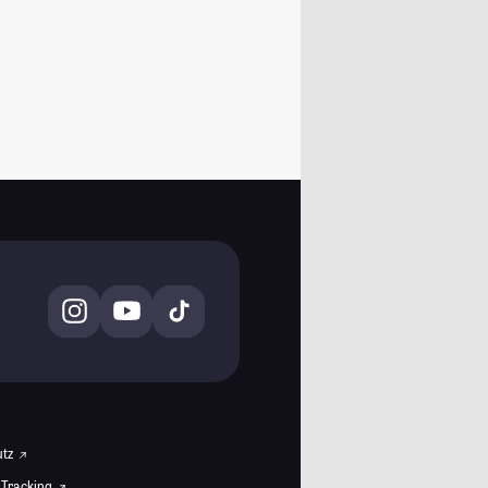
utz
 Tracking