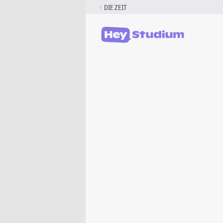
Zum
DIE ZEIT
Inhalt
springen