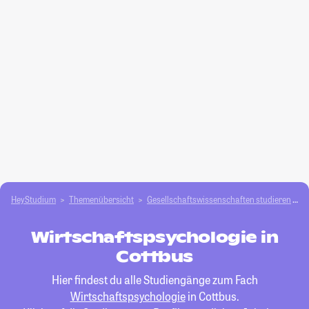
HeyStudium
Themenübersicht
Gesellschafts­­wissenschaften studieren
W
Wirtschaftspsychologie in
Cottbus
Hier findest du alle Studiengänge zum Fach
Wirtschaftspsychologie
in Cottbus.