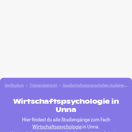
HeyStudium
Themenübersicht
Gesellschafts­­wissenschaften studieren
W
Wirtschaftspsychologie in
Unna
Hier findest du alle Studiengänge zum Fach
Wirtschaftspsychologie
in Unna.