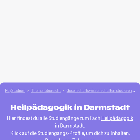
HeyStudium
Themenübersicht
Gesellschafts­­wissenschaften studieren
H
Heilpädagogik in Darmstadt
Hier findest du alle Studiengänge zum Fach
Heilpädagogik
in Darmstadt.
Klick auf die Studiengangs-Profile, um dich zu Inhalten,