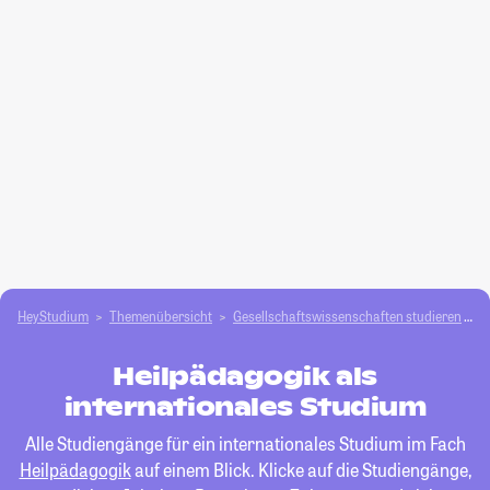
HeyStudium
Themenübersicht
Gesellschafts­­wissenschaften studieren
H
Heilpädagogik als
internationales Studium
Alle Studiengänge für ein internationales Studium im Fach
Heilpädagogik
auf einem Blick. Klicke auf die Studiengänge,