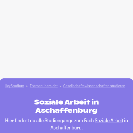
HeyStudium
Themenübersicht
Gesellschafts­­wissenschaften studieren
S
Soziale Arbeit in
Aschaffenburg
Hier findest du alle Studiengänge zum Fach
Soziale Arbeit
in
Aschaffenburg.