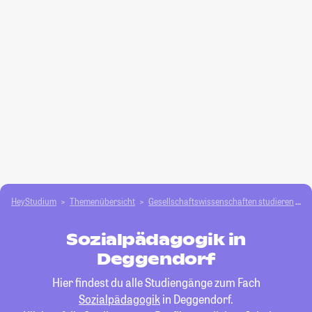
HeyStudium
Themenübersicht
Gesellschafts­­wissenschaften studieren
S
Sozialpädagogik in
Deggendorf
Hier findest du alle Studiengänge zum Fach
Sozialpädagogik
in Deggendorf.