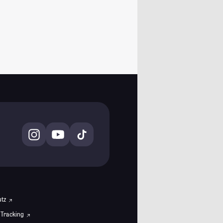
utz
 Tracking