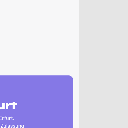
urt
Erfurt.
, Zulassung