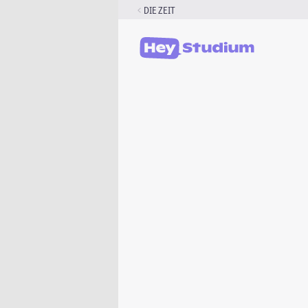
Zum
DIE ZEIT
Inhalt
springen