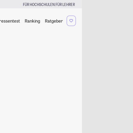
|
FÜR HOCHSCHULEN
FÜR LEHRER
ressentest
Ranking
Ratgeber