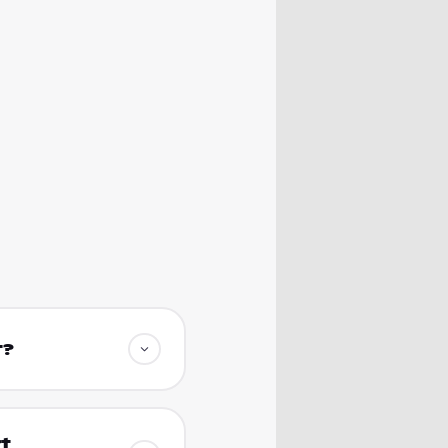
t?
rt