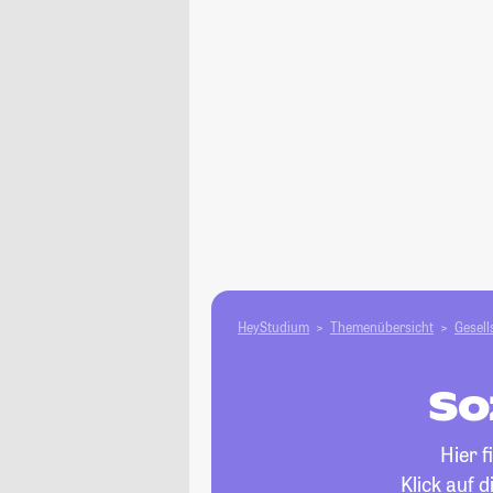
HeyStudium
Themenübersicht
Gesell
So
Hier 
Klick auf 