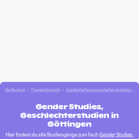
HeyStudium
Themenübersicht
Gesellschafts­­wissenschaften studieren
G
Gender Studies,
Geschlechterstudien in
Göttingen
Hier findest du alle Studiengänge zum Fach
Gender Studies,