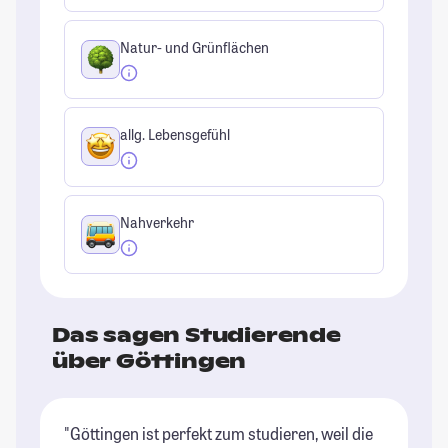
Natur- und Grünflächen
allg. Lebensgefühl
Nahverkehr
Das sagen Studierende
über Göttingen
"Göttingen ist perfekt zum studieren, weil die
"E