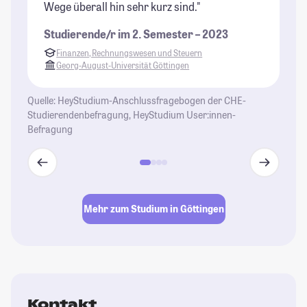
Wege überall hin sehr kurz sind."
St
Studierende/r im 2. Semester – 2023
Finanzen, Rechnungswesen und Steuern
Georg-August-Universität Göttingen
Quelle: HeyStudium-Anschlussfragebogen der CHE-
Studierendenbefragung, HeyStudium User:innen-
Befragung
Mehr zum Studium in Göttingen
Kontakt