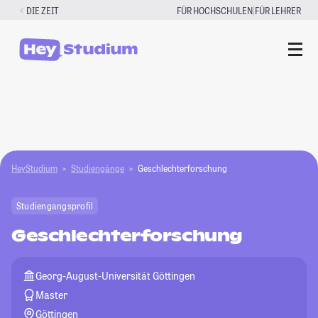
Zum
|
DIE ZEIT
FÜR HOCHSCHULEN
FÜR LEHRER
Inhalt
springen
HeyStudium
Studiengänge
Geschlechterforschung
Studiengangsprofil
Geschlechterforschung
Georg-August-Universität Göttingen
Master
Göttingen