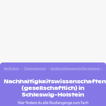
HeyStudium
Themenübersicht
Gesellschafts­­wissenschaften studieren
N
Nachhaltigkeitswissenschaften
(gesellschaftlich) in
Schleswig-Holstein
Hier findest du alle Studiengänge zum Fach