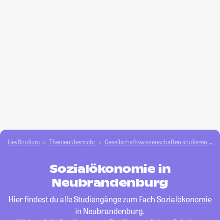
HeyStudium
Themenübersicht
Gesellschafts­­wissenschaften studieren
S
Sozialökonomie in
Neubrandenburg
Hier findest du alle Studiengänge zum Fach
Sozialökonomie
in Neubrandenburg.