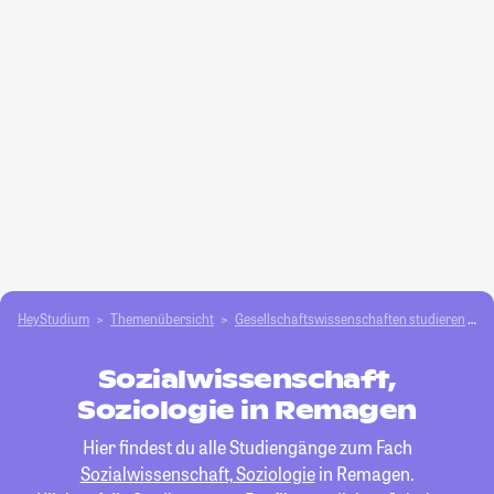
HeyStudium
Themenübersicht
Gesellschafts­­wissenschaften studieren
S
Sozialwissenschaft,
Soziologie in Remagen
Hier findest du alle Studiengänge zum Fach
Sozialwissenschaft, Soziologie
in Remagen.