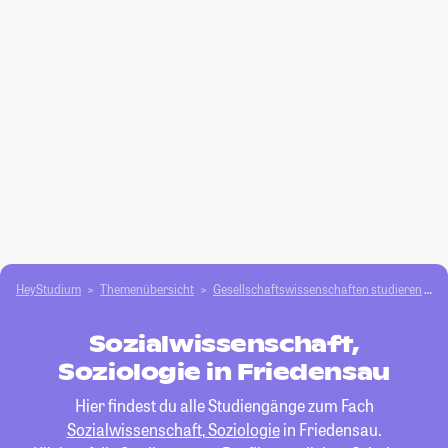
HeyStudium
Themenübersicht
Gesellschafts­­wissenschaften studieren
S
Sozialwissenschaft,
Soziologie in Friedensau
Hier findest du alle Studiengänge zum Fach
Sozialwissenschaft, Soziologie
in Friedensau.