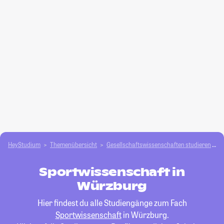
HeyStudium
Themenübersicht
Gesellschafts­­wissenschaften studieren
S
Sportwissenschaft in
Würzburg
Hier findest du alle Studiengänge zum Fach
Sportwissenschaft
in Würzburg.