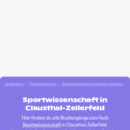
HeyStudium
Themenübersicht
Gesellschafts­­wissenschaften studieren
S
Sportwissenschaft in
Clausthal-Zellerfeld
Hier findest du alle Studiengänge zum Fach
Sportwissenschaft
in Clausthal-Zellerfeld.