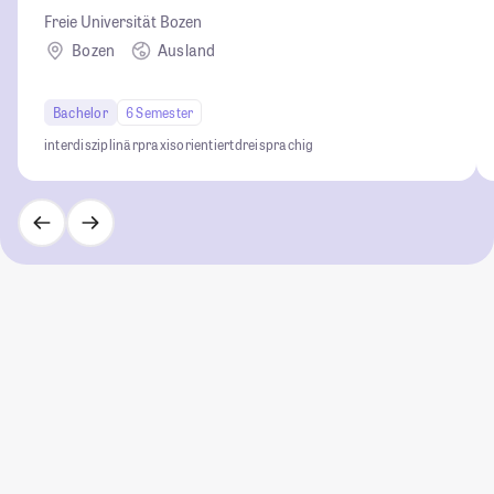
Freie Universität Bozen
Bozen
Ausland
Bachelor
6 Semester
interdisziplinär
praxisorientiert
dreisprachig