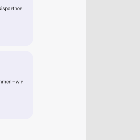
axispartner
hmen – wir