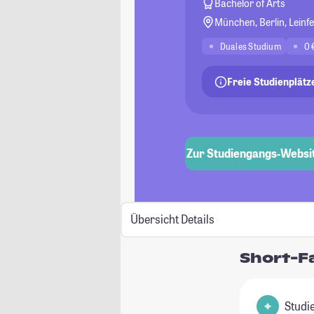
Bachelor of Arts
München, Berlin, Lein
Duales Studium
0 
Freie Studienplätz
Zur Studiengangs-Websi
Übersicht
Details
Short-F
Studienfel