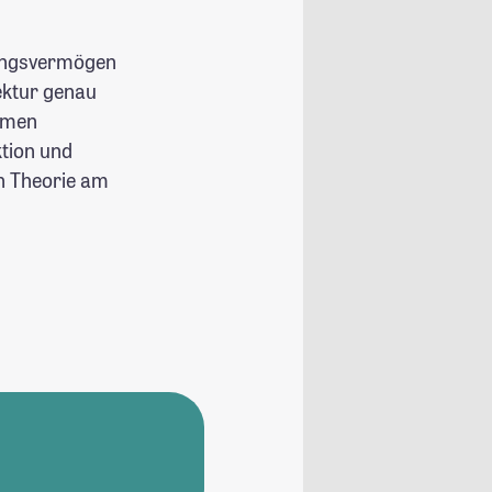
lungsvermögen
ektur genau
hemen
tion und
n Theorie am