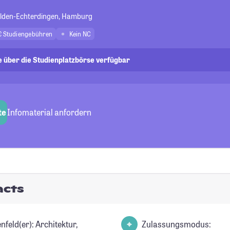
felden-Echterdingen, Hamburg
€ Studiengebühren
Kein NC
e über die Studienplatzbörse verfügbar
te
Infomaterial anfordern
acts
d(er): Architektur,
Zulassungsmodus: