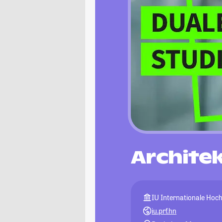
Archite
IU Internationale Hoc
iu.prf.hn