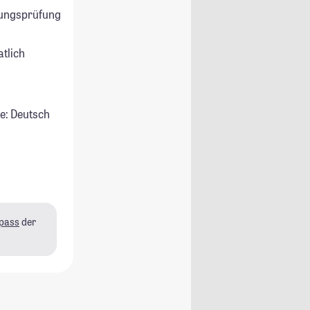
ungsprüfung
atlich
e: Deutsch
pass
der