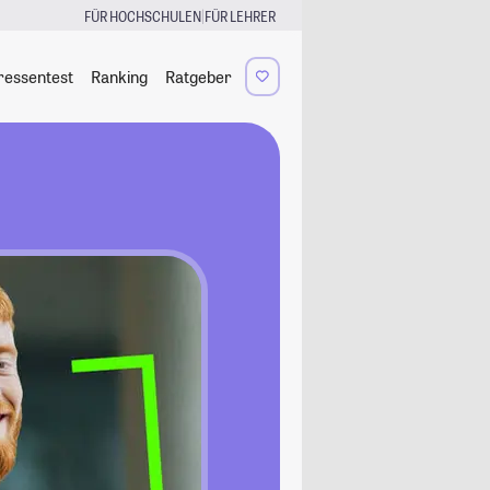
|
FÜR HOCHSCHULEN
FÜR LEHRER
ressentest
Ranking
Ratgeber