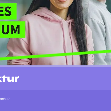
ktur
hschule