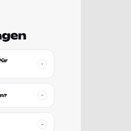
agen
für
en?