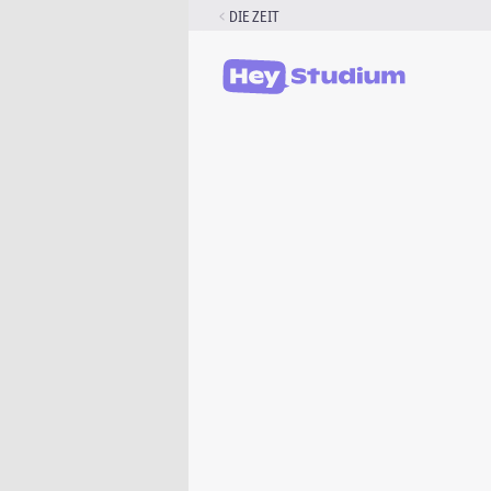
Zum
DIE ZEIT
Inhalt
springen