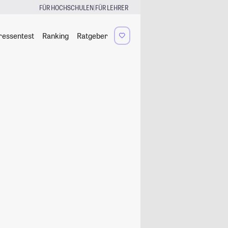
|
FÜR HOCHSCHULEN
FÜR LEHRER
ressentest
Ranking
Ratgeber