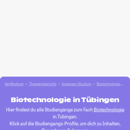
HeyStudium
Themenübersicht
Ingenieur-Studium
Biotechnologie
Tü
Biotechnologie in Tübingen
Hier findest du alle Studiengänge zum Fach
Biotechnologie
in Tübingen.
Klick auf die Studiengangs-Profile, um dich zu Inhalten,