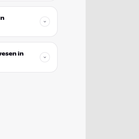
in
esen in