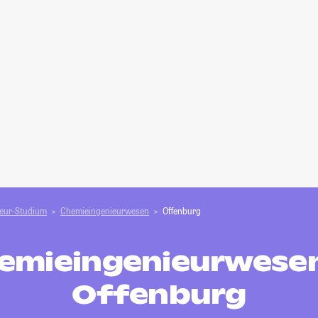
ieur-Studium
Chemieingenieurwesen
Offenburg
emieingenieurwesen
Offenburg