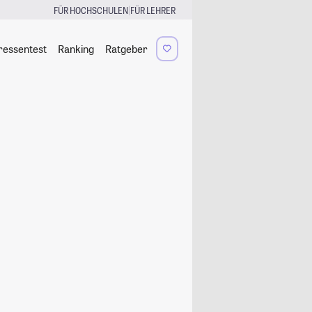
|
FÜR HOCHSCHULEN
FÜR LEHRER
ressentest
Ranking
Ratgeber