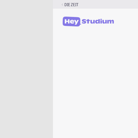
Zum
DIE ZEIT
Inhalt
springen