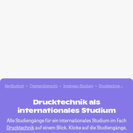
HeyStudium
Themenübersicht
Ingenieur-Studium
Drucktechnik
inte
Drucktechnik als
internationales Studium
Alle Studiengänge für ein internationales Studium im Fach
Drucktechnik
auf einem Blick. Klicke auf die Studiengänge,