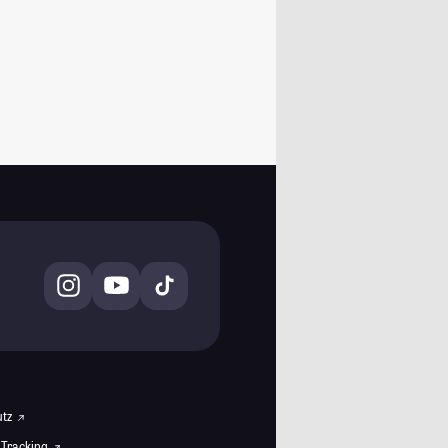
utz
 Tracking