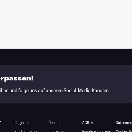
erpassen!
iben und folge uns auf unseren Social-Media Kanälen.
Ratgeber
Über uns
AGB
Datensch
Studienthemen
Impressum
Rechte & Lizenzen
Cookies &