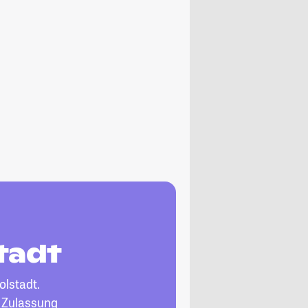
tadt
olstadt.
, Zulassung