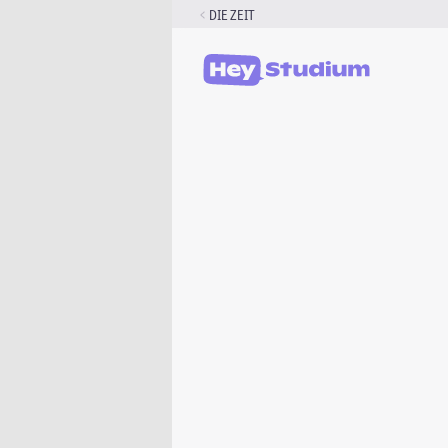
Zum
DIE ZEIT
Inhalt
springen