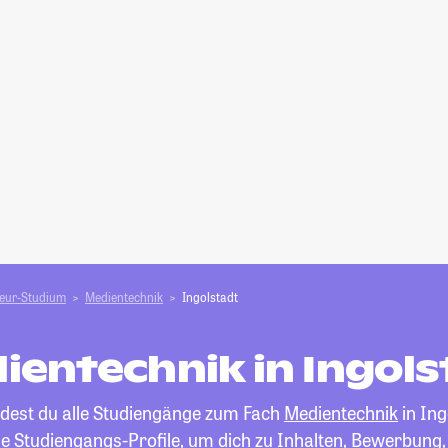
ieur-Studium
Medientechnik
Ingolstadt
ientechnik in Ingols
ndest du alle Studiengänge zum Fach
Medientechnik
in Ing
die Studiengangs-Profile, um dich zu Inhalten, Bewerbung