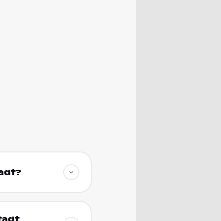
tadt?
tadt