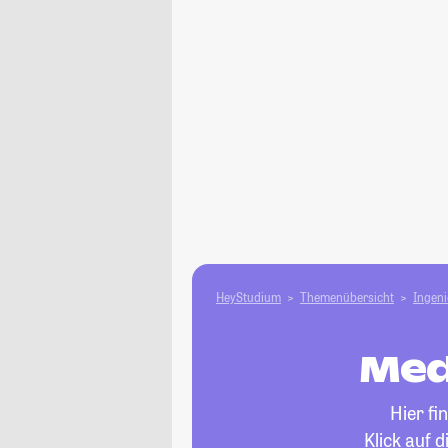
HeyStudium
Themenübersicht
Ingen
Med
Hier fi
Klick auf 