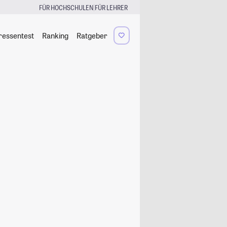
|
FÜR HOCHSCHULEN
FÜR LEHRER
ressentest
Ranking
Ratgeber