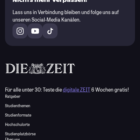
Nichts mehr verpassen!
Lass uns in Verbindung bleiben und folge uns auf
unseren Social-Media Kanälen.
Für alle unter 30:
Teste die
digitale ZEIT
6 Wochen gratis!
Ratgeber
Studienthemen
Studienformate
Hochschulorte
Studienplatzbörse
Über uns