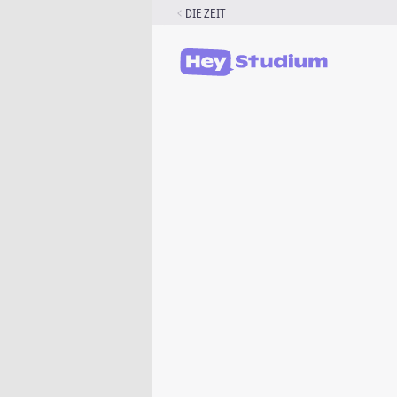
Zum
DIE ZEIT
Inhalt
springen