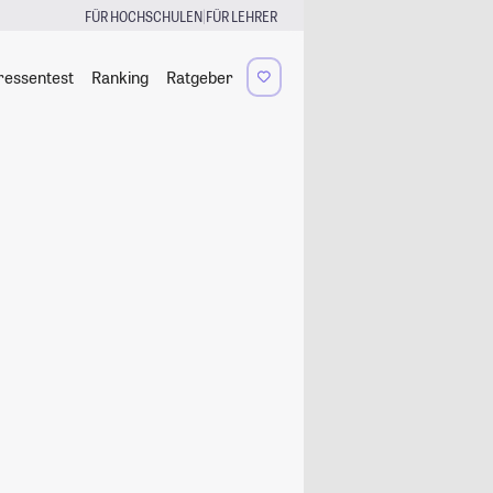
|
FÜR HOCHSCHULEN
FÜR LEHRER
ressentest
Ranking
Ratgeber