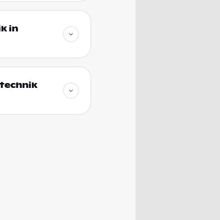
k in
technik